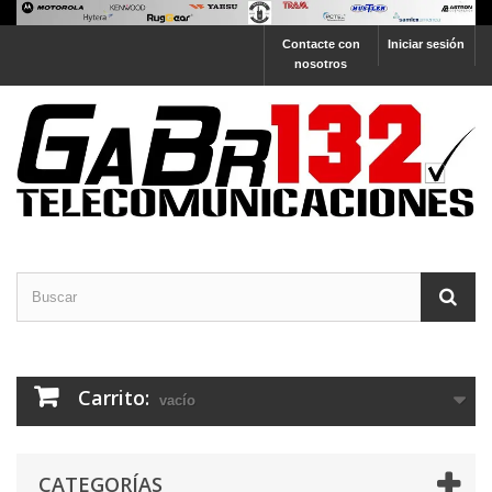
Contacte con
Iniciar sesión
nosotros
Carrito:
vacío
CATEGORÍAS