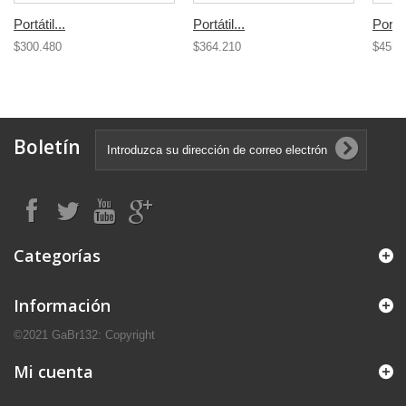
Portátil...
Portátil...
Portáti
$300.480
$364.210
$455.
Boletín
Categorías
Información
©2021 GaBr132: Copyright
Mi cuenta