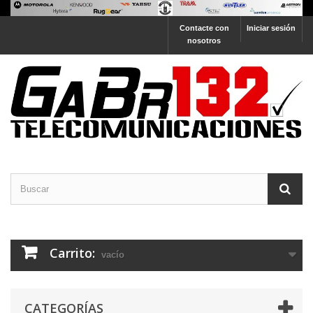
Contacte con
Iniciar sesión
nosotros
Carrito:
vacío
CATEGORÍAS