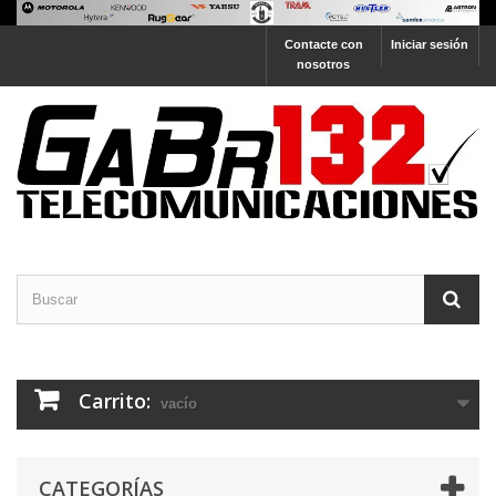
Contacte con
Iniciar sesión
nosotros
Carrito:
vacío
CATEGORÍAS