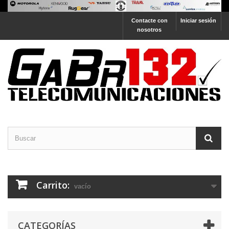
Contacte con
Iniciar sesión
nosotros
Carrito:
vacío
CATEGORÍAS