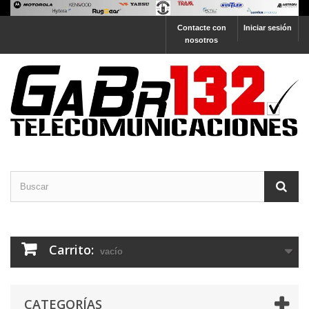
Contacte con
Iniciar sesión
nosotros
Carrito:
vacío
CATEGORÍAS