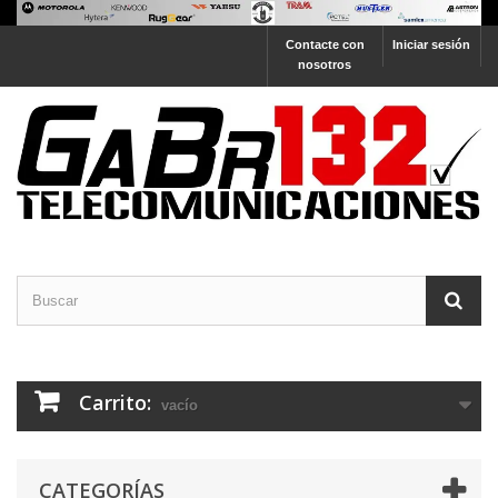
Contacte con
Iniciar sesión
nosotros
Carrito:
vacío
CATEGORÍAS