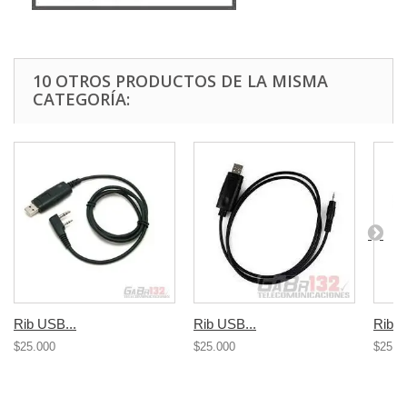
10 OTROS PRODUCTOS DE LA MISMA
CATEGORÍA:
Rib USB...
Rib USB...
Rib U
$25.000
$25.000
$25.0