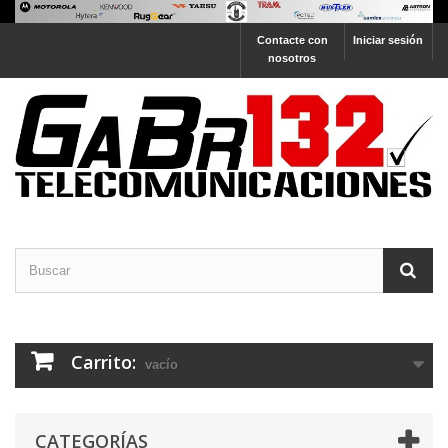
Contacte con
Iniciar sesión
nosotros
Carrito:
vacío
CATEGORÍAS