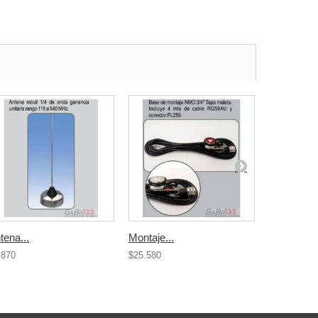
tena...
Montaje...
Montaje...
.870
$25.580
$14.510