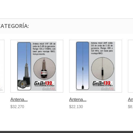
CATEGORÍA:
Antena...
Antena...
An
$32.270
$22.130
$8