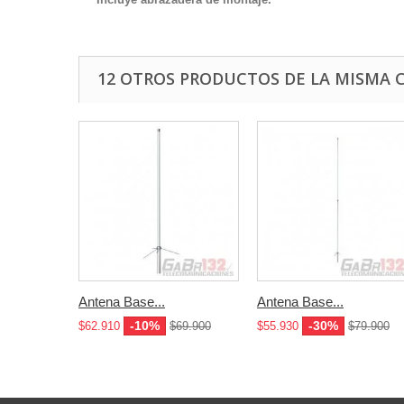
12 OTROS PRODUCTOS DE LA MISMA 
Antena Base...
Antena Base...
-10%
-30%
$62.910
$69.900
$55.930
$79.900