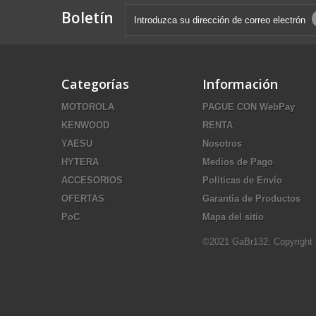
Boletín
Categorías
Información
MOTOROLA
PAGUE CON WebPay
KENWOOD
RENTA
YAESU
Nosotros
HYTERA
Medios de Pago
ACCESORIOS
Políticas de Envío
OFERTAS
Garantía de Productos
PoC
Mapa del sitio
©2021 GaBr132: Copyright