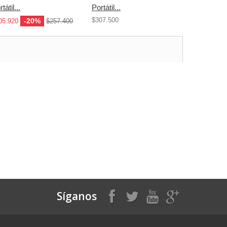
tátil...
Portátil...
Portátil...
$307.500
$307.500
-20%
05.920
$257.400
Síganos