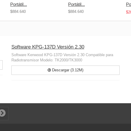
Portátil...
Portátil...
Por
$884.640
$884.640
$2
Software KPG-137D Versión 2.30
Software Kenwood KPG-137D Versión 2.30 Compatible para
Radiotransmisor Modelo: TK2000/TK3000
Descargar (3.12M)