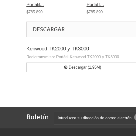
Portátil...
Portátil...
$785.890
$785.890
DESCARGAR
Kenwood TK2000 y TK3000
Radiotransmisor Portátil Kenwood TK2000 y TK3000
Descargar (1.95M)
Boletín