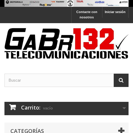
Contacte con
Iniciar sesión
nosotros
Carrito:
vacío
CATEGORÍAS