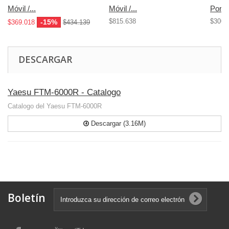
Móvil /...
Móvil /...
Portáti
$815.638
$300.
-15%
$369.018
$434.139
DESCARGAR
Yaesu FTM-6000R - Catalogo
Catalogo del Yaesu FTM-6000R
Descargar (3.16M)
Boletín